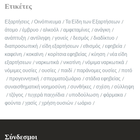
Ετικέτες
Εξαρτήσεις
Οινόπνευμα
Τα Είδη των Εξαρτήσεων
άτομο
έμβρυο
αλκοόλ
αμφεταμίνες
ανάγκη
ανάπτυξη
αντίληψη
γονείς
δεσμός
διαδίκτυο
διαπροσωπική
είδη εξαρτήσεων
εθισμός
εφηβεία
καφεϊνη
κοκαϊνη
κορίτσια εφηβείας
κύηση
νέα είδη
εξαρτήσεων
ναρκωτικά
νικοτίνη
νόμιμα ναρκωτικά
νόμιμες ουσίες
ουσίες
παιδί
παράνομες ουσίες
ποτό
προγεννητική
σπερματοζωάριο
στάδια εφηβείας
συναισθηματική νοημοσύνη
συνθήκες
σχέση
σύλληψη
τζόγος
τυχερά παιχνίδια
υποδούλωση
φάρμακα
φούντα
χασίς
χρήση ουσιών
ωάριο
Σύνδεσμοι