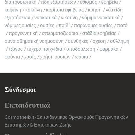
διαπροσωπική
είδη εξαρτήσεων
εθισμός
εφηβεία
καφεϊνη
κοκαϊνη
κορίτσια εφηβείας
κύηση
νέα είδη
εξαρτήσεων
ναρκωτικά
νικοτίνη
νόμιμα ναρκωτικά
νόμιμες ουσίες
ουσίες
παιδί
παράνομες ουσίες
ποτό
προγεννητική
σπερματοζωάριο
στάδια εφηβείας
συναισθηματική νοημοσύνη
συνθήκες
σχέση
σύλληψη
τζόγος
τυχερά παιχνίδια
υποδούλωση
φάρμακα
φούντα
χασίς
χρήση ουσιών
ωάριο
Σύνδεσμοι
Εκπαιδευτικά
Cosmoanelixis-Εκπαιδευτικός Οργανισμός Προγεννητικών
Επιστημών & Επιστημών Ζωής