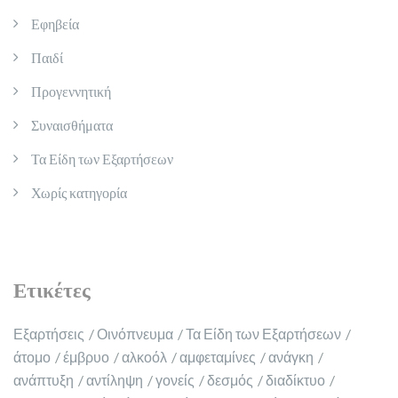
Εφηβεία
Παιδί
Προγεννητική
Συναισθήματα
Τα Είδη των Εξαρτήσεων
Χωρίς κατηγορία
Ετικέτες
Εξαρτήσεις
Οινόπνευμα
Τα Είδη των Εξαρτήσεων
άτομο
έμβρυο
αλκοόλ
αμφεταμίνες
ανάγκη
ανάπτυξη
αντίληψη
γονείς
δεσμός
διαδίκτυο