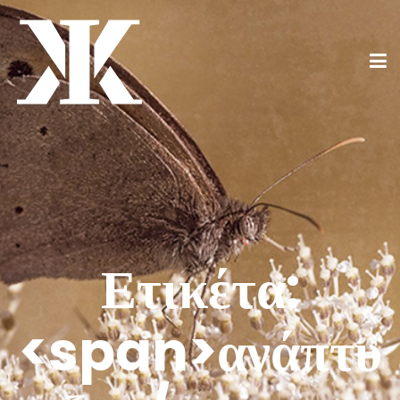
Ετικέτα:
<span>ανάπτυ