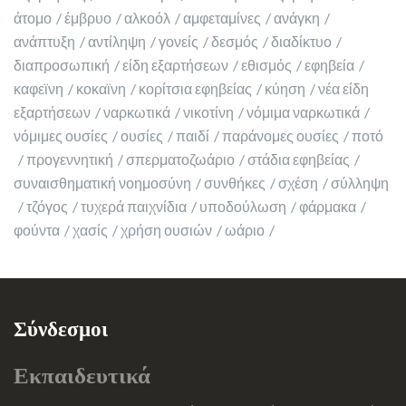
άτομο
έμβρυο
αλκοόλ
αμφεταμίνες
ανάγκη
ανάπτυξη
αντίληψη
γονείς
δεσμός
διαδίκτυο
διαπροσωπική
είδη εξαρτήσεων
εθισμός
εφηβεία
καφεϊνη
κοκαϊνη
κορίτσια εφηβείας
κύηση
νέα είδη
εξαρτήσεων
ναρκωτικά
νικοτίνη
νόμιμα ναρκωτικά
νόμιμες ουσίες
ουσίες
παιδί
παράνομες ουσίες
ποτό
προγεννητική
σπερματοζωάριο
στάδια εφηβείας
συναισθηματική νοημοσύνη
συνθήκες
σχέση
σύλληψη
τζόγος
τυχερά παιχνίδια
υποδούλωση
φάρμακα
φούντα
χασίς
χρήση ουσιών
ωάριο
Σύνδεσμοι
Εκπαιδευτικά