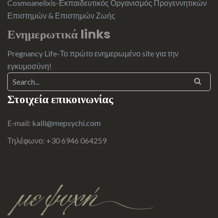
Cosmoanelixis-Εκπαιδευτικός Οργανισμός Προγεννητικών
Επιστημών & Επιστημών Ζωής
Ενημερωτικά links
Pregnancy Life-Το πρώτο ενημερωμένο site για την
εγκυμοσύνη!
Στοιχεία επικοινωνίας
E-mail:
kalli@mepsychi.com
Τηλέφωνο: +30 6946 064259