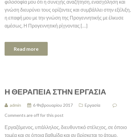
φιλοσοφία μου ότι η συνεχής αναζήτηση, ενασχόληση και
γνώση διευρύνει τους ορίζοντες και συμβάλλει στην εξέλιξη,
η επαφή μου με την γνώση της Προγεννητικής με έλκυσε
αμέσως. Η Προγεννητική ρίχνοντας […]
Read more
Η ΘΕΡΑΠΕΊΑ ΣΤΗΝ ΕΡΓΑΣΊΑ
admin
6 Φεβρουαρίου 2017
Eργασία
Comments are off for this post
Εργαζόμενος, υπάλληλος, διευθυντικό στέλεχος, σε όποιο
τομέα και σε όποια βαθμίδα και αν βρίσκεται το άτομο,