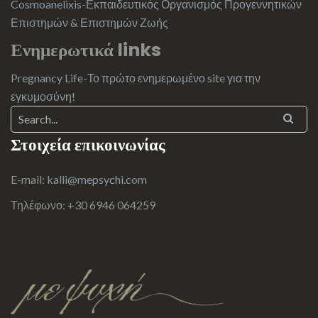
Cosmoanelixis-Εκπαιδευτικός Οργανισμός Προγεννητικών
Επιστημών & Επιστημών Ζωής
Ενημερωτικά links
Pregnancy Life-Το πρώτο ενημερωμένο site για την
εγκυμοσύνη!
Στοιχεία επικοινωνίας
E-mail:
kalli@mepsychi.com
Τηλέφωνο: +30 6946 064259