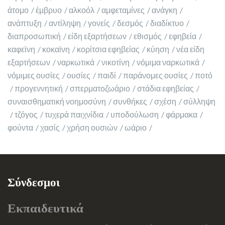
άτομο
έμβρυο
αλκοόλ
αμφεταμίνες
ανάγκη
ανάπτυξη
αντίληψη
γονείς
δεσμός
διαδίκτυο
διαπροσωπική
είδη εξαρτήσεων
εθισμός
εφηβεία
καφεϊνη
κοκαϊνη
κορίτσια εφηβείας
κύηση
νέα είδη
εξαρτήσεων
ναρκωτικά
νικοτίνη
νόμιμα ναρκωτικά
νόμιμες ουσίες
ουσίες
παιδί
παράνομες ουσίες
ποτό
προγεννητική
σπερματοζωάριο
στάδια εφηβείας
συναισθηματική νοημοσύνη
συνθήκες
σχέση
σύλληψη
τζόγος
τυχερά παιχνίδια
υποδούλωση
φάρμακα
φούντα
χασίς
χρήση ουσιών
ωάριο
Σύνδεσμοι
Εκπαιδευτικά