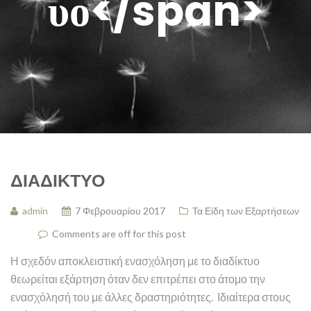
υο</span>
ΔΙΑΔΊΚΤΥΟ
admin
7 Φεβρουαρίου 2017
Τα Είδη των Εξαρτήσεων
Comments are off for this post
Η σχεδόν αποκλειστική ενασχόληση με το διαδίκτυο
θεωρείται εξάρτηση όταν δεν επιτρέπει στο άτομο την
ενασχόλησή του με άλλες δραστηριότητες. Ιδιαίτερα στους