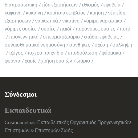
διαπροσωπική
είδη εξαρτήσεων
εθισμός
εφηβεία
καφεϊνη
κοκαϊνη
κορίτσια εφηβείας
κύηση
νέα είδη
εξαρτήσεων
ναρκωτικά
νικοτίνη
νόμιμα ναρκωτικά
νόμιμες ουσίες
ουσίες
παιδί
παράνομες ουσίες
ποτό
προγεννητική
σπερματοζωάριο
στάδια εφηβείας
συναισθηματική νοημοσύνη
συνθήκες
σχέση
σύλληψη
τζόγος
τυχερά παιχνίδια
υποδούλωση
φάρμακα
φούντα
χασίς
χρήση ουσιών
ωάριο
Σύνδεσμοι
Εκπαιδευτικά
Cosmoanelixis-Εκπαιδευτικός Οργανισμός Προγεννητικών
Επιστημών & Επιστημών Ζωής