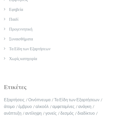
Εφηβεία
Παιδί
Προγεννητική
Συναισθήματα
Τα Είδη των Εξαρτήσεων
Χωρίς κατηγορία
Ετικέτες
Εξαρτήσεις
Οινόπνευμα
Τα Είδη των Εξαρτήσεων
άτομο
έμβρυο
αλκοόλ
αμφεταμίνες
ανάγκη
ανάπτυξη
αντίληψη
γονείς
δεσμός
διαδίκτυο