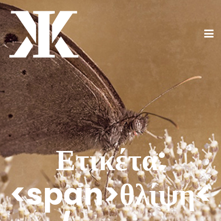
Ετικέτα:
<span>θλίψη<