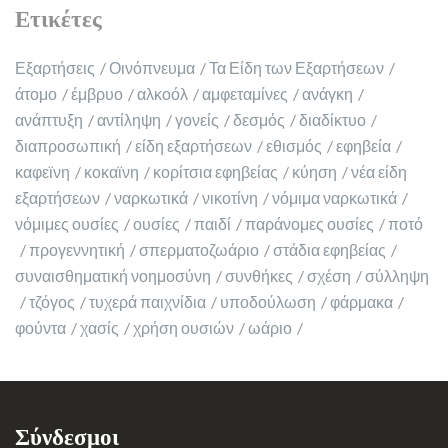
Ετικέτες
Εξαρτήσεις
Οινόπνευμα
Τα Είδη των Εξαρτήσεων
άτομο
έμβρυο
αλκοόλ
αμφεταμίνες
ανάγκη
ανάπτυξη
αντίληψη
γονείς
δεσμός
διαδίκτυο
διαπροσωπική
είδη εξαρτήσεων
εθισμός
εφηβεία
καφεϊνη
κοκαϊνη
κορίτσια εφηβείας
κύηση
νέα είδη
εξαρτήσεων
ναρκωτικά
νικοτίνη
νόμιμα ναρκωτικά
νόμιμες ουσίες
ουσίες
παιδί
παράνομες ουσίες
ποτό
προγεννητική
σπερματοζωάριο
στάδια εφηβείας
συναισθηματική νοημοσύνη
συνθήκες
σχέση
σύλληψη
τζόγος
τυχερά παιχνίδια
υποδούλωση
φάρμακα
φούντα
χασίς
χρήση ουσιών
ωάριο
Σύνδεσμοι