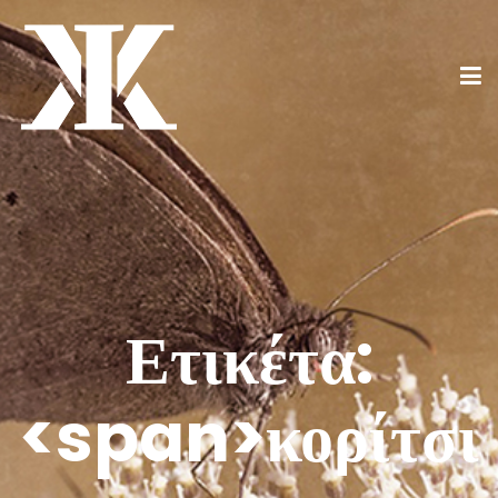
Ετικέτα:
<span>κορίτσι