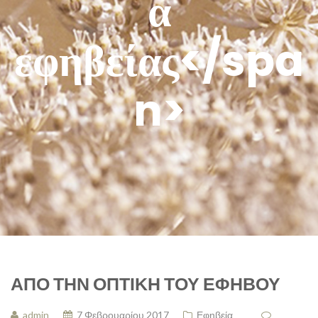
α
εφηβείας</spa
n>
ΑΠΌ ΤΗΝ ΟΠΤΙΚΉ ΤΟΥ ΕΦΉΒΟΥ
admin
7 Φεβρουαρίου 2017
Εφηβεία