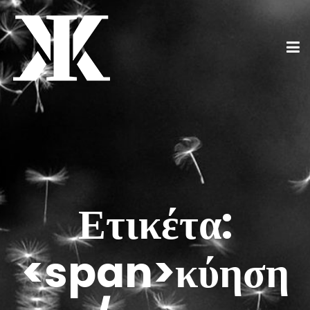
Ετικέτα:
<span>κύηση