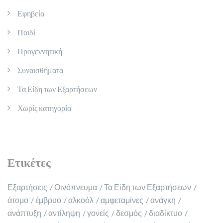
Εφηβεία
Παιδί
Προγεννητική
Συναισθήματα
Τα Είδη των Εξαρτήσεων
Χωρίς κατηγορία
Ετικέτες
Εξαρτήσεις
Οινόπνευμα
Τα Είδη των Εξαρτήσεων
άτομο
έμβρυο
αλκοόλ
αμφεταμίνες
ανάγκη
ανάπτυξη
αντίληψη
γονείς
δεσμός
διαδίκτυο