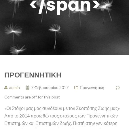
</span>
ΠΡΟΓΕΝΝΗΤΙΚΉ
admin
7 Φεβρουαρίου 2017
Προγεννητική
Comments are off for this post
«Οι Στόχοι μας μας συνδέουν με τον Σκοπό της Ζωής μας»
Από το 2014 προωθώ τους στόχους των Προγεννητικών
Επιστημών και Επιστημών Ζωής. Πιστή στην γενικότερη