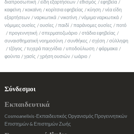
διαπροσωπική
είδη εξαρτήσεων
εθισμός
εφηβεία
καφεϊνη
κοκαϊνη
κορίτσια εφηβείας
κύηση
νέα είδη
εξαρτήσεων
ναρκωτικά
νικοτίνη
νόμιμα ναρκωτικά
νόμιμες ουσίες
ουσίες
παιδί
παράνομες ουσίες
ποτό
προγεννητική
σπερματοζωάριο
στάδια εφηβείας
συναισθηματική νοημοσύνη
συνθήκες
σχέση
σύλληψη
τζόγος
τυχερά παιχνίδια
υποδούλωση
φάρμακα
φούντα
χασίς
χρήση ουσιών
ωάριο
Σύνδεσμοι
Εκπαιδευτικά
Cosmoanelixis-Εκπαιδευτικός Οργανισμός Προγεννητικών
Επιστημών & Επιστημών Ζωής