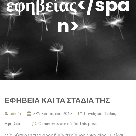
εφηβείας</spa
n>
ΕΦΗΒΕΊΑ ΚΑΙ ΤΑ ΣΤΆΔΙΆ ΤΗΣ
admin
7 Φεβρουαρίου 2017
Γονείς και Παιδιά
,
Εφηβεία
Comments are off for this post
Μία δύσκολη περίοδος ή μία περίοδος ευκαιρίας; Τι είναι