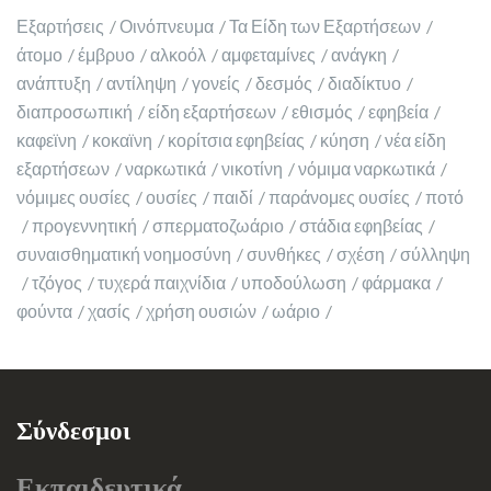
Εξαρτήσεις
Οινόπνευμα
Τα Είδη των Εξαρτήσεων
άτομο
έμβρυο
αλκοόλ
αμφεταμίνες
ανάγκη
ανάπτυξη
αντίληψη
γονείς
δεσμός
διαδίκτυο
διαπροσωπική
είδη εξαρτήσεων
εθισμός
εφηβεία
καφεϊνη
κοκαϊνη
κορίτσια εφηβείας
κύηση
νέα είδη
εξαρτήσεων
ναρκωτικά
νικοτίνη
νόμιμα ναρκωτικά
νόμιμες ουσίες
ουσίες
παιδί
παράνομες ουσίες
ποτό
προγεννητική
σπερματοζωάριο
στάδια εφηβείας
συναισθηματική νοημοσύνη
συνθήκες
σχέση
σύλληψη
τζόγος
τυχερά παιχνίδια
υποδούλωση
φάρμακα
φούντα
χασίς
χρήση ουσιών
ωάριο
Σύνδεσμοι
Εκπαιδευτικά